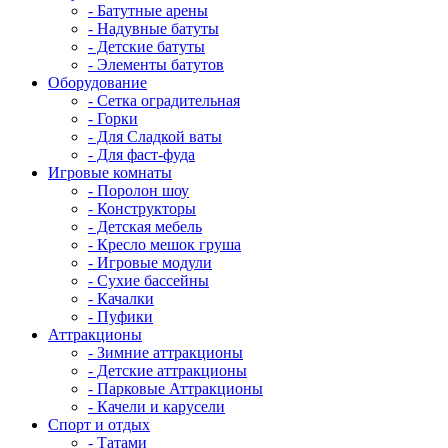
- Батутные арены
- Надувные батуты
- Детские батуты
- Элементы батутов
Оборудование
- Сетка оградительная
- Горки
- Для Сладкой ваты
- Для фаст-фуда
Игровые комнаты
- Поролон шоу
- Конструкторы
- Детская мебель
- Кресло мешок груша
- Игровые модули
- Сухие бассейны
- Качалки
- Пуфики
Аттракционы
- Зимние аттракционы
- Детские аттракционы
- Парковые Аттракционы
- Качели и карусели
Спорт и отдых
- Татами