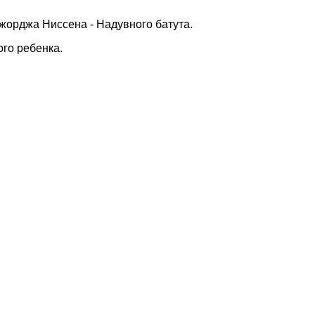
жорджа Ниссена - Надувного батута.
ого ребенка
.