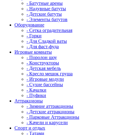
- Батутные арены
- Надувные батуты
- Детские батуты
- Элементы батутов
Оборудование
- Сетка оградительная
- Горки
- Для Сладкой ваты
- Для фаст-фуда
Игровые комнаты
- Поролон шоу
- Конструкторы
- Детская мебель
- Кресло мешок груша
- Игровые модули
- Сухие бассейны
- Качалки
- Пуфики
Аттракционы
- Зимние аттракционы
- Детские аттракционы
- Парковые Аттракционы
- Качели и карусели
Спорт и отдых
- Татами