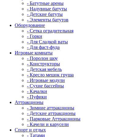
- Батутные арены
- Надувные батуты
- Детские батуты
- Элементы батутов
Оборудование
- Сетка оградительная
- Горки
- Для Сладкой ваты
- Для фаст-фуда
Игровые комнаты
- Поролон шоу
- Конструкторы
- Детская мебель
- Кресло мешок груша
- Игровые модули
- Сухие бассейны
- Качалки
- Пуфики
Аттракционы
- Зимние аттракционы
- Детские аттракционы
- Парковые Аттракционы
- Качели и карусели
Спорт и отдых
- Татами