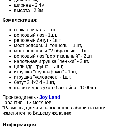
ширина - 2,4м,
высота - 2,8м.
Комплектация:
горка спираль - 1шт;
репсовый лаз - 1шт,
репсовый батут - 1шт,
мост репсовый "тоннель" - 1шт,
мост репсовый "V-образный" - 1шт,
репсовый лаз "вертикальный" - 2шт,
напольная игрушка "пеньки" - 2шт,
цилиндр "груша" - 3шт,
игрушка "груша-фрукт" - 1шт,
игрушка "человечек" - 1шт,
батут 2,4х2,4 - 1шт,
шарики для сухого бассейна - 1000шт.
Производитель -
Joy Land
;
Гарантия - 12 месяцев;
*Размеры, цвета и наполнение лабиринта могут
изменятся по Вашему желанию.
Информация