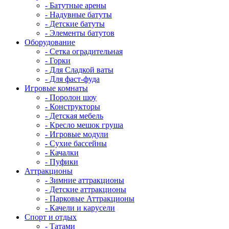
- Батутные арены
- Надувные батуты
- Детские батуты
- Элементы батутов
Оборудование
- Сетка оградительная
- Горки
- Для Сладкой ваты
- Для фаст-фуда
Игровые комнаты
- Поролон шоу
- Конструкторы
- Детская мебель
- Кресло мешок груша
- Игровые модули
- Сухие бассейны
- Качалки
- Пуфики
Аттракционы
- Зимние аттракционы
- Детские аттракционы
- Парковые Аттракционы
- Качели и карусели
Спорт и отдых
- Татами