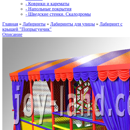
- Коврики и карематы
- Напольные покрытия
- Шведские стенки. Скалодромы
Главная
»
Лабиринты
»
Лабиринты для улицы
»
Лабиринт с
крышей "Попрыгунчик"
Описание