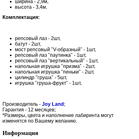
ширина - 2,9м,
высота - 3,4м.
Комплектация:
репсовый лаз - 2шт,
батут - 2шт,
мост репсовый "V-образный" - 1шт,
репсовый лаз "паутинка" - 1шт,
репсовый лаз "вертикальный" - 1шт,
напольная игрушка "призма" - 2шт,
напольная игрушка "пеньки" - 2шт,
цилиндр "груша" - 5шт,
игрушка "груша-фрукт" - 1шт,
Производитель -
Joy Land
;
Гарантия - 12 месяцев;
*Размеры, цвета и наполнение лабиринта могут
изменятся по Вашему желанию.
Информация