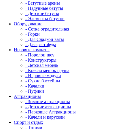
- Батутные арены
- Надувные батуты
- Детские батуты
- Элементы батутов
Оборудование
- Сетка оградительная
- Горки
- Для Сладкой ваты
- Для фаст-фуда
Игровые комнаты
- Поролон шоу
- Конструкторы
- Детская мебель
- Кресло мешок груша
- Игровые модули
- Сухие бассейны
- Качалки
- Пуфики
Аттракционы
- Зимние аттракционы
- Детские аттракционы
- Парковые Аттракционы
- Качели и карусели
Спорт и отдых
- Татами