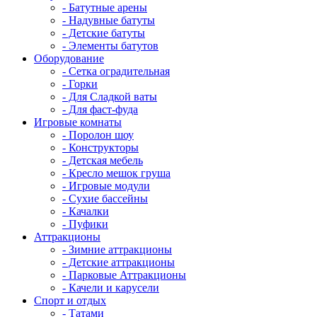
- Батутные арены
- Надувные батуты
- Детские батуты
- Элементы батутов
Оборудование
- Сетка оградительная
- Горки
- Для Сладкой ваты
- Для фаст-фуда
Игровые комнаты
- Поролон шоу
- Конструкторы
- Детская мебель
- Кресло мешок груша
- Игровые модули
- Сухие бассейны
- Качалки
- Пуфики
Аттракционы
- Зимние аттракционы
- Детские аттракционы
- Парковые Аттракционы
- Качели и карусели
Спорт и отдых
- Татами