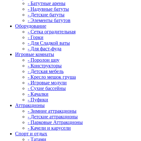
- Батутные арены
- Надувные батуты
- Детские батуты
- Элементы батутов
Оборудование
- Сетка оградительная
- Горки
- Для Сладкой ваты
- Для фаст-фуда
Игровые комнаты
- Поролон шоу
- Конструкторы
- Детская мебель
- Кресло мешок груша
- Игровые модули
- Сухие бассейны
- Качалки
- Пуфики
Аттракционы
- Зимние аттракционы
- Детские аттракционы
- Парковые Аттракционы
- Качели и карусели
Спорт и отдых
- Татами