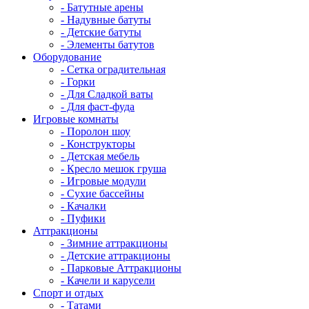
- Батутные арены
- Надувные батуты
- Детские батуты
- Элементы батутов
Оборудование
- Сетка оградительная
- Горки
- Для Сладкой ваты
- Для фаст-фуда
Игровые комнаты
- Поролон шоу
- Конструкторы
- Детская мебель
- Кресло мешок груша
- Игровые модули
- Сухие бассейны
- Качалки
- Пуфики
Аттракционы
- Зимние аттракционы
- Детские аттракционы
- Парковые Аттракционы
- Качели и карусели
Спорт и отдых
- Татами