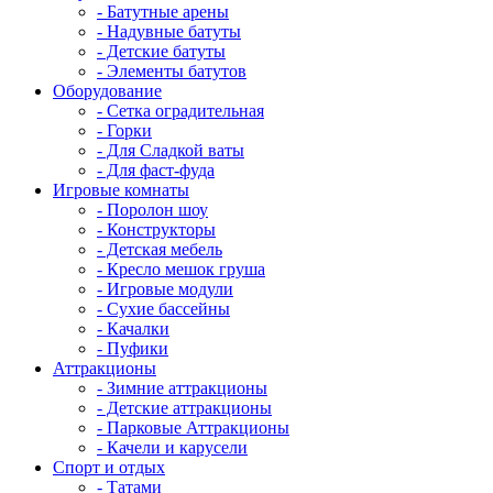
- Батутные арены
- Надувные батуты
- Детские батуты
- Элементы батутов
Оборудование
- Сетка оградительная
- Горки
- Для Сладкой ваты
- Для фаст-фуда
Игровые комнаты
- Поролон шоу
- Конструкторы
- Детская мебель
- Кресло мешок груша
- Игровые модули
- Сухие бассейны
- Качалки
- Пуфики
Аттракционы
- Зимние аттракционы
- Детские аттракционы
- Парковые Аттракционы
- Качели и карусели
Спорт и отдых
- Татами