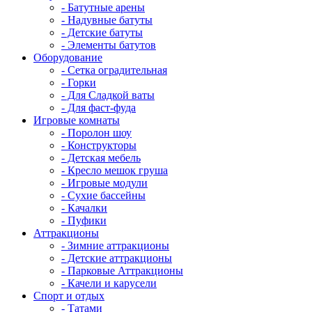
- Батутные арены
- Надувные батуты
- Детские батуты
- Элементы батутов
Оборудование
- Сетка оградительная
- Горки
- Для Сладкой ваты
- Для фаст-фуда
Игровые комнаты
- Поролон шоу
- Конструкторы
- Детская мебель
- Кресло мешок груша
- Игровые модули
- Сухие бассейны
- Качалки
- Пуфики
Аттракционы
- Зимние аттракционы
- Детские аттракционы
- Парковые Аттракционы
- Качели и карусели
Спорт и отдых
- Татами