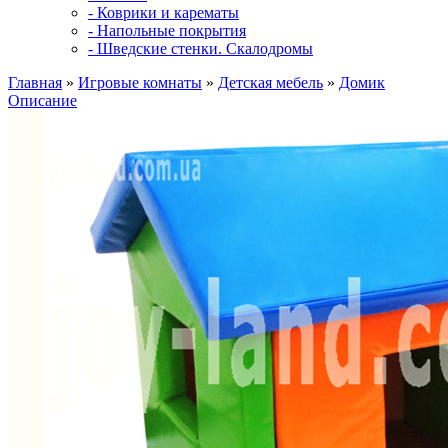
- Коврики и карематы
- Напольные покрытия
- Шведские стенки. Скалодромы
Главная
»
Игровые комнаты
»
Детская мебель
»
Домик
Описание