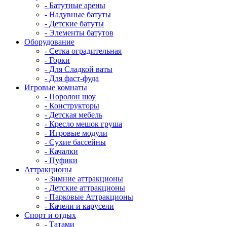
- Батутные арены
- Надувные батуты
- Детские батуты
- Элементы батутов
Оборудование
- Сетка оградительная
- Горки
- Для Сладкой ваты
- Для фаст-фуда
Игровые комнаты
- Поролон шоу
- Конструкторы
- Детская мебель
- Кресло мешок груша
- Игровые модули
- Сухие бассейны
- Качалки
- Пуфики
Аттракционы
- Зимние аттракционы
- Детские аттракционы
- Парковые Аттракционы
- Качели и карусели
Спорт и отдых
- Татами