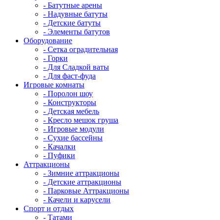
- Батутные арены
- Надувные батуты
- Детские батуты
- Элементы батутов
Оборудование
- Сетка оградительная
- Горки
- Для Сладкой ваты
- Для фаст-фуда
Игровые комнаты
- Поролон шоу
- Конструкторы
- Детская мебель
- Кресло мешок груша
- Игровые модули
- Сухие бассейны
- Качалки
- Пуфики
Аттракционы
- Зимние аттракционы
- Детские аттракционы
- Парковые Аттракционы
- Качели и карусели
Спорт и отдых
- Татами