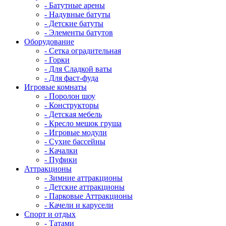
- Батутные арены
- Надувные батуты
- Детские батуты
- Элементы батутов
Оборудование
- Сетка оградительная
- Горки
- Для Сладкой ваты
- Для фаст-фуда
Игровые комнаты
- Поролон шоу
- Конструкторы
- Детская мебель
- Кресло мешок груша
- Игровые модули
- Сухие бассейны
- Качалки
- Пуфики
Аттракционы
- Зимние аттракционы
- Детские аттракционы
- Парковые Аттракционы
- Качели и карусели
Спорт и отдых
- Татами