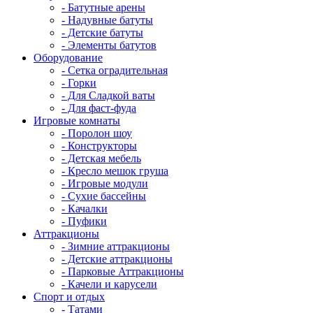
- Батутные арены
- Надувные батуты
- Детские батуты
- Элементы батутов
Оборудование
- Сетка оградительная
- Горки
- Для Сладкой ваты
- Для фаст-фуда
Игровые комнаты
- Поролон шоу
- Конструкторы
- Детская мебель
- Кресло мешок груша
- Игровые модули
- Сухие бассейны
- Качалки
- Пуфики
Аттракционы
- Зимние аттракционы
- Детские аттракционы
- Парковые Аттракционы
- Качели и карусели
Спорт и отдых
- Татами