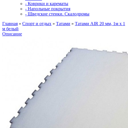
- Коврики и карематы
- Напольные покрытия
- Шведские стенки. Скалодромы
Главная
»
Спорт и отдых
»
Татами
»
Татами AIR 20 мм, 1м х 1
м белый
Описание