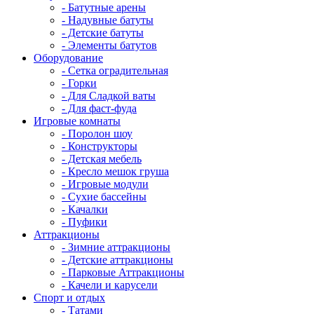
- Батутные арены
- Надувные батуты
- Детские батуты
- Элементы батутов
Оборудование
- Сетка оградительная
- Горки
- Для Сладкой ваты
- Для фаст-фуда
Игровые комнаты
- Поролон шоу
- Конструкторы
- Детская мебель
- Кресло мешок груша
- Игровые модули
- Сухие бассейны
- Качалки
- Пуфики
Аттракционы
- Зимние аттракционы
- Детские аттракционы
- Парковые Аттракционы
- Качели и карусели
Спорт и отдых
- Татами