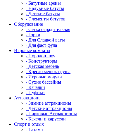
- Батутные арены
- Надувные батуты
- Детские батуты
- Элементы батутов
Оборудование
- Сетка оградительная
- Горки
- Для Сладкой ваты
- Для фаст-фуда
Игровые комнаты
- Поролон шоу
- Конструкторы
- Детская мебель
- Кресло мешок груша
- Игровые модули
- Сухие бассейны
- Качалки
- Пуфики
Аттракционы
- Зимние аттракционы
- Детские аттракционы
- Парковые Аттракционы
- Качели и карусели
Спорт и отдых
- Татами